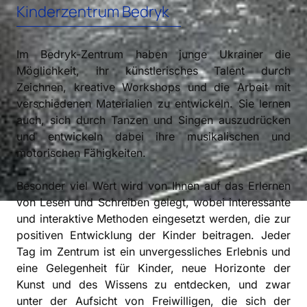
Kinderzentrum Bedryk
Im Bedryk-Zentrum haben junge Ukrainer die
Möglichkeit, ihr künstlerisches Talent durch
Zeichnen, kreative Workshops und die Arbeit mit
verschiedenen Materialien zu entwickeln. Sie lernen
auch, sich durch Tanzen und Singen auszudrücken
und entwickeln dabei ihre musikalischen und
motorischen Fähigkeiten.
Besonder viel Wert wird von Ihnen auf das Erlernen
von Lesen und Schreiben gelegt, wobei interessante
und interaktive Methoden eingesetzt werden, die zur
positiven Entwicklung der Kinder beitragen. Jeder
Tag im Zentrum ist ein unvergessliches Erlebnis und
eine Gelegenheit für Kinder, neue Horizonte der
Kunst und des Wissens zu entdecken, und zwar
unter der Aufsicht von Freiwilligen, die sich der