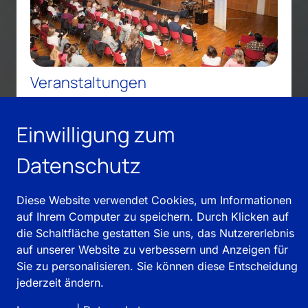
Veranstaltungen
Bleiben Sie auf dem neuesten Stand mit den
Einwilligung zum
aktuellen Entwicklungen und Aktivitäten
unseres Vereines.
Datenschutz
Diese Website verwendet Cookies, um Informationen
auf Ihrem Computer zu speichern. Durch Klicken auf
die Schaltfläche gestatten Sie uns, das Nutzererlebnis
auf unserer Website zu verbessern und Anzeigen für
Sie zu personalisieren. Sie können diese Entscheidung
jederzeit ändern.